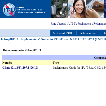
Page d'accueil
:
UIT-T
:
Publications
:
Recommand
Secteurs de l'UIT
Salle de presse
E
G.Imp8011.3 : Implementers' Guide for ITU-T Rec. G.8011.3/Y.1307.3 (02/2010)
Recommandation G.Imp8011.3
Composan
Numéro
Titre
G.Imp8011.3/Y.1307.3 (06/10)
Implementers' Guide for ITU-T Rec. G.8011.3/Y