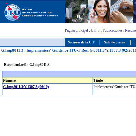
Página principal
:
UIT-T
:
Publicaciones
:
Recome
Sectores de la UIT
Sala de prensa
G.Imp8011.3 : Implementers' Guide for ITU-T Rec. G.8011.3/Y.1307.3 (02/2010)
Recomendación G.Imp8011.3
Número
Título
G.Imp8011.3/Y.1307.3 (06/10)
Implementers' Guide for ITU-