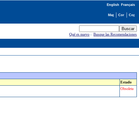
English
Français
Qué es nuevo
-
Busque las Recomendaciones
Estado
Obsoleta