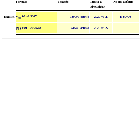
Formato
Tamaño
Puesta a
No del artículo
disposición
Word 2007
English
139598 octetos
2020-03-27
E 80000
PDF (acrobat)
360785 octetos
2020-03-27