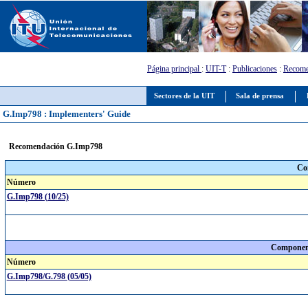
Página principal
:
UIT-T
:
Publicaciones
:
Recome
Sectores de la UIT
Sala de prensa
G.Imp798 : Implementers' Guide
Recomendación G.Imp798
Co
Número
G.Imp798 (10/25)
Component
Número
G.Imp798/G.798 (05/05)