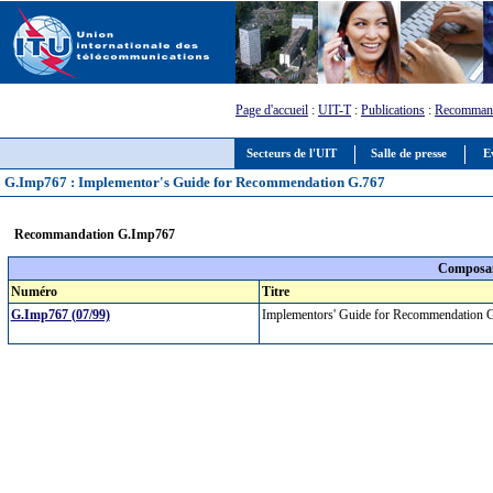
Page d'accueil
:
UIT-T
:
Publications
:
Recommand
Secteurs de l'UIT
Salle de presse
E
G.Imp767 : Implementor's Guide for Recommendation G.767
Recommandation G.Imp767
Composan
Numéro
Titre
G.Imp767 (07/99)
Implementors' Guide for Recommendation 