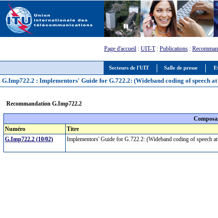
Page d'accueil
:
UIT-T
:
Publications
:
Recommand
Secteurs de l'UIT
Salle de presse
E
G.Imp722.2 : Implementors' Guide for G.722.2: (Wideband coding of speech a
Recommandation G.Imp722.2
Composan
Numéro
Titre
G.Imp722.2 (10/02)
Implementors' Guide for G.722.2: (Wideband coding of speech 