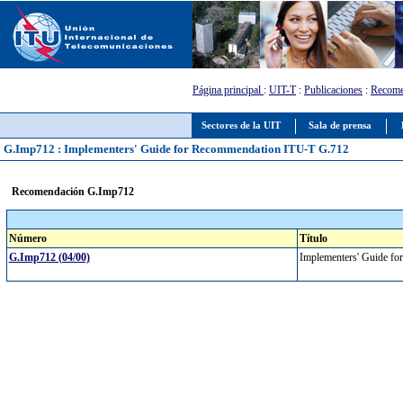
Página principal
:
UIT-T
:
Publicaciones
:
Recome
Sectores de la UIT
Sala de prensa
G.Imp712 : Implementers' Guide for Recommendation ITU-T G.712
Recomendación G.Imp712
Número
Título
G.Imp712 (04/00)
Implementers' Guide f