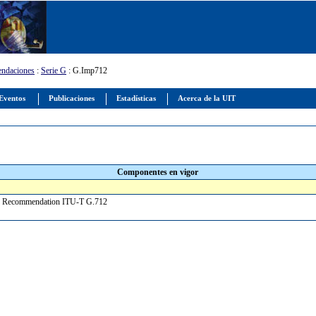
ndaciones
:
Serie G
: G.Imp712
Eventos
Publicaciones
Estadísticas
Acerca de la UIT
Componentes en vigor
or Recommendation ITU-T G.712