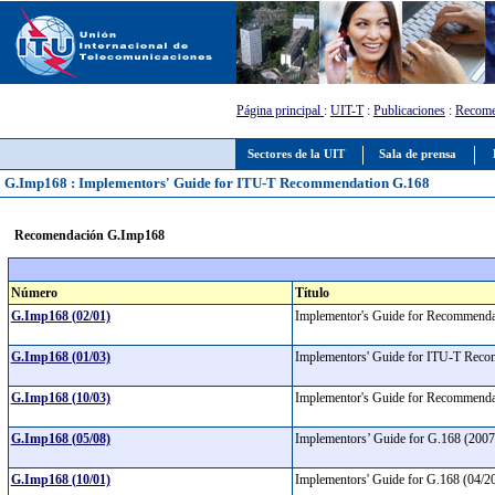
Página principal
:
UIT-T
:
Publicaciones
:
Recome
Sectores de la UIT
Sala de prensa
G.Imp168 : Implementors' Guide for ITU-T Recommendation G.168
Recomendación G.Imp168
Número
Título
G.Imp168 (02/01)
Implementor's Guide for Recommend
G.Imp168 (01/03)
Implementors' Guide for ITU-T Rec
G.Imp168 (10/03)
Implementor's Guide for Recommend
G.Imp168 (05/08)
Implementors’ Guide for G.168 (2007
G.Imp168 (10/01)
Implementors' Guide for G.168 (04/