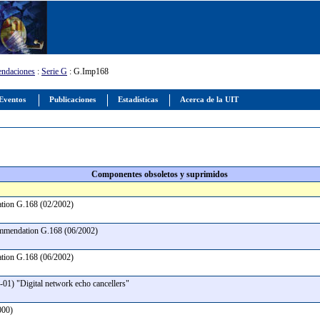
ndaciones
:
Serie G
: G.Imp168
Eventos
Publicaciones
Estadísticas
Acerca de la UIT
Componentes obsoletos y suprimidos
ation G.168 (02/2002)
ommendation G.168 (06/2002)
ation G.168 (06/2002)
-01) "Digital network echo cancellers"
2000)