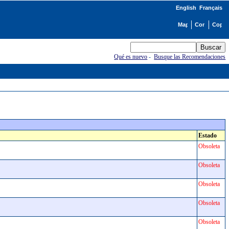
English
Français
Qué es nuevo
-
Busque las Recomendaciones
Estado
Obsoleta
Obsoleta
Obsoleta
Obsoleta
Obsoleta