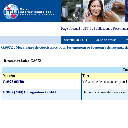
Page d'accueil
:
UIT-T
:
Publications
:
Recommand
Secteurs de l'UIT
Salle de presse
E
G.9972 : Mécanisme de coexistence pour les émetteurs-récepteurs de réseaux do
Recommandation G.9972
Com
Numéro
Titre
G.9972 (06/10)
Mécanisme de coexistence pour le
G.9972 (2010) Corrigendum 1 (04/14)
Définition révisée des catégories