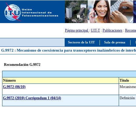
Página principal
:
UIT-T
:
Publicaciones
:
Recome
Sectores de la UIT
Sala de prensa
G.9972 : Mecanismo de coexistencia para transceptores inalámbricos de inter
Recomendación G.9972
Número
Título
G.9972 (06/10)
Mecanismo 
G.9972 (2010) Corrigendum 1 (04/14)
Definición 