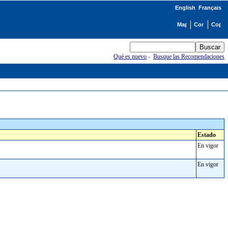
English
Français
Qué es nuevo
-
Busque las Recomendaciones
Estado
En vigor
En vigor