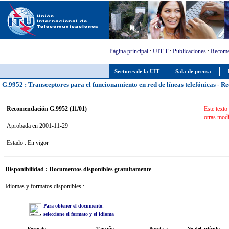
Página principal
:
UIT-T
:
Publicaciones
:
Recome
Sectores de la UIT
Sala de prensa
G.9952 : Transceptores para el funcionamiento en red de líneas telefónicas - Req
Recomendación G.9952 (11/01)
Este texto
otras modi
Aprobada en 2001-11-29
Estado : En vigor
Disponibilidad : Documentos disponibles gratuitamente
Idiomas y formatos disponibles :
Para obtener el documento,
seleccione el formato y el idioma
Formato
Tamaño
Puesta a
No del artículo