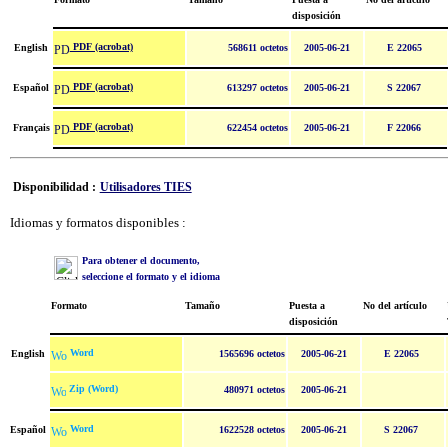
disposición
PDF (acrobat)
English
568611 octetos
2005-06-21
E 22065
PDF (acrobat)
Español
613297 octetos
2005-06-21
S 22067
PDF (acrobat)
Français
622454 octetos
2005-06-21
F 22066
Disponibilidad :
Utilisadores TIES
Idiomas y formatos disponibles :
Para obtener el documento,
seleccione el formato y el idioma
Formato
Tamaño
Puesta a
No del artículo
disposición
Word
English
1565696 octetos
2005-06-21
E 22065
Zip (Word)
480971 octetos
2005-06-21
Word
Español
1622528 octetos
2005-06-21
S 22067