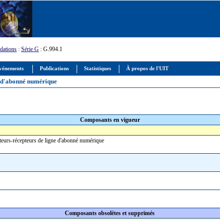
ations
:
Série G
: G.994.1
vénements
Publications
Statistiques
À propos de l'UIT
ne d'abonné numérique
Composants en vigueur
tteurs-récepteurs de ligne d'abonné numérique
Composants obsolètes et supprimés