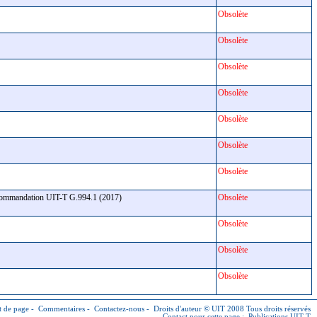
Obsolète
Obsolète
Obsolète
Obsolète
Obsolète
Obsolète
Obsolète
 Recommandation UIT-T G.994.1 (2017)
Obsolète
Obsolète
Obsolète
Obsolète
 de page
-
Commentaires
-
Contactez-nous
-
Droits d'auteur © UIT
2008 Tous droits réservés
Contact pour cette page :
Publications UIT-T