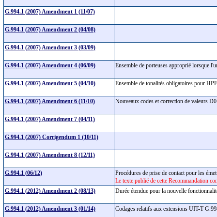
G.994.1 (2007) Amendment 1 (11/07)
G.994.1 (2007) Amendment 2 (04/08)
G.994.1 (2007) Amendment 3 (03/09)
G.994.1 (2007) Amendment 4 (06/09)
Ensemble de porteuses approprié lorsque l'u
G.994.1 (2007) Amendment 5 (04/10)
Ensemble de tonalités obligatoires pour HP
G.994.1 (2007) Amendment 6 (11/10)
Nouveaux codes et correction de valeurs D
G.994.1 (2007) Amendment 7 (04/11)
G.994.1 (2007) Corrigendum 1 (10/11)
G.994.1 (2007) Amendment 8 (12/11)
G.994.1 (06/12)
Procédures de prise de contact pour les éme
Le texte publié de cette Recommandation com
G.994.1 (2012) Amendment 2 (08/13)
Durée étendue pour la nouvelle fonctionn
G.994.1 (2012) Amendment 3 (01/14)
Codages relatifs aux extensions UIT-T G.998.