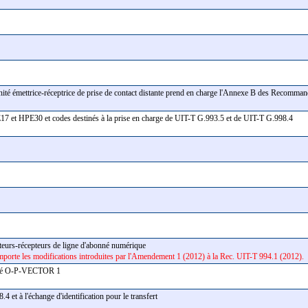
nité émettrice-réceptrice de prise de contact distante prend en charge l'Annexe B des Recom
E17 et HPE30 et codes destinés à la prise en charge de UIT-T G.993.5 et de UIT-T G.998.4
0
tteurs-récepteurs de ligne d'abonné numérique
porte les modifications introduites par l'Amendement 1 (2012) à la Rec. UIT-T 994.1 (2012).
alité O-P-VECTOR 1
4 et à l'échange d'identification pour le transfert