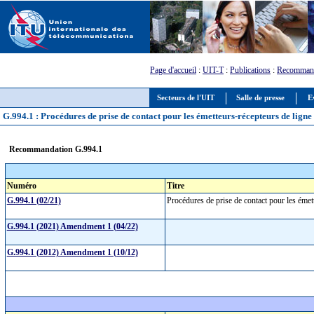
Page d'accueil
:
UIT-T
:
Publications
:
Recommand
Secteurs de l'UIT
Salle de presse
E
G.994.1 : Procédures de prise de contact pour les émetteurs-récepteurs de lig
Recommandation G.994.1
Numéro
Titre
G.994.1 (02/21)
Procédures de prise de contact pour les éme
G.994.1 (2021) Amendment 1 (04/22)
G.994.1 (2012) Amendment 1 (10/12)