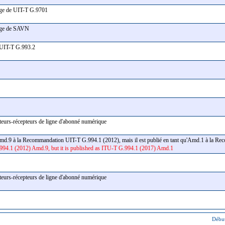
arge de UIT-T G.9701
harge de SAVN
5b UIT-T G.993.2
tteurs-récepteurs de ligne d'abonné numérique
Amd.9 à la Recommandation UIT-T G.994.1 (2012), mais il est publié en tant qu'Amd.1 à la
94.1 (2012) Amd.9, but it is published as ITU-T G.994.1 (2017) Amd.1
tteurs-récepteurs de ligne d'abonné numérique
Début