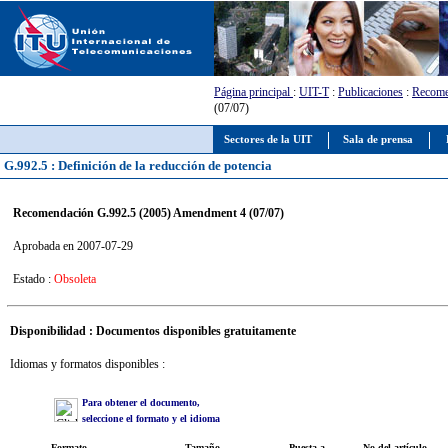
Página principal
:
UIT-T
:
Publicaciones
:
Recome
(07/07)
Sectores de la UIT
Sala de prensa
G.992.5 : Definición de la reducción de potencia
Recomendación G.992.5 (2005) Amendment 4 (07/07)
Aprobada en 2007-07-29
Estado :
Obsoleta
Disponibilidad : Documentos disponibles gratuitamente
Idiomas y formatos disponibles :
Para obtener el documento,
seleccione el formato y el idioma
Formato
Tamaño
Puesta a
No del artículo