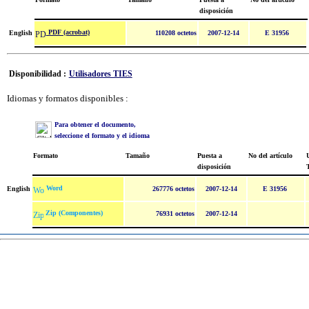
disposición
PDF (acrobat)
English
110208 octetos
2007-12-14
E 31956
Disponibilidad :
Utilisadores TIES
Idiomas y formatos disponibles :
Para obtener el documento,
seleccione el formato y el idioma
Formato
Tamaño
Puesta a
No del artículo
U
disposición
Word
English
267776 octetos
2007-12-14
E 31956
Zip (Componentes)
76931 octetos
2007-12-14