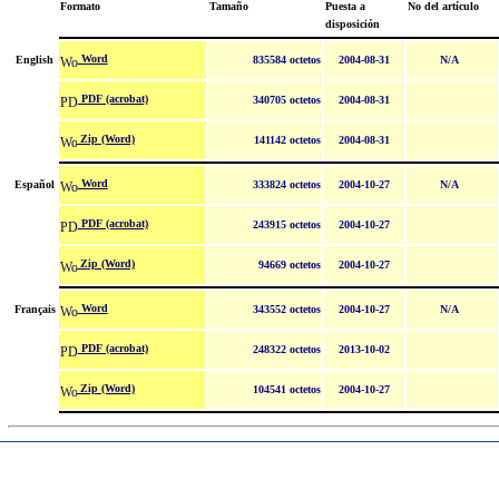
Formato
Tamaño
Puesta a
No del artículo
disposición
Word
English
835584 octetos
2004-08-31
N/A
PDF (acrobat)
340705 octetos
2004-08-31
Zip (Word)
141142 octetos
2004-08-31
Word
Español
333824 octetos
2004-10-27
N/A
PDF (acrobat)
243915 octetos
2004-10-27
Zip (Word)
94669 octetos
2004-10-27
Word
Français
343552 octetos
2004-10-27
N/A
PDF (acrobat)
248322 octetos
2013-10-02
Zip (Word)
104541 octetos
2004-10-27