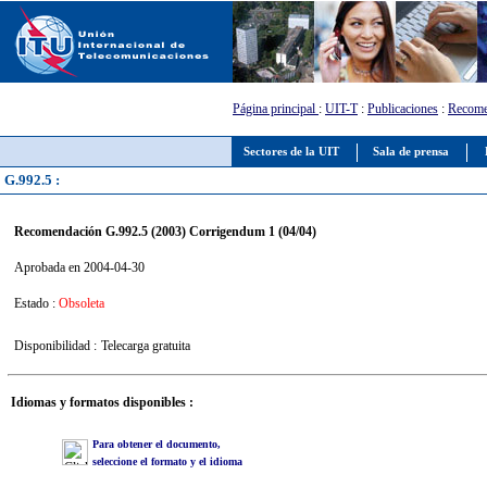
Página principal
:
UIT-T
:
Publicaciones
:
Recome
Sectores de la UIT
Sala de prensa
G.992.5 :
Recomendación G.992.5 (2003) Corrigendum 1 (04/04)
Aprobada en 2004-04-30
Estado :
Obsoleta
Disponibilidad :
Telecarga gratuita
Idiomas y formatos disponibles :
Para obtener el documento,
seleccione el formato y el idioma