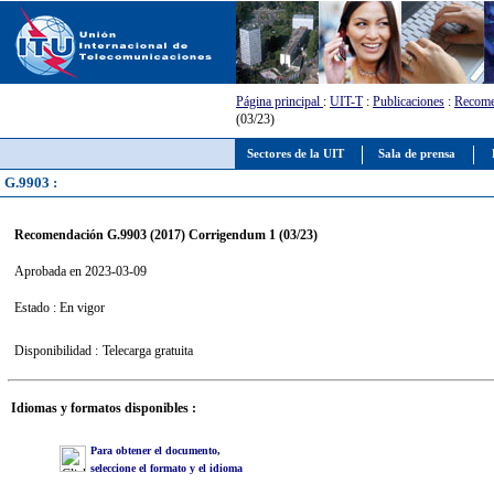
Página principal
:
UIT-T
:
Publicaciones
:
Recome
(03/23)
Sectores de la UIT
Sala de prensa
G.9903 :
Recomendación G.9903 (2017) Corrigendum 1 (03/23)
Aprobada en 2023-03-09
Estado : En vigor
Disponibilidad :
Telecarga gratuita
Idiomas y formatos disponibles :
Para obtener el documento,
seleccione el formato y el idioma