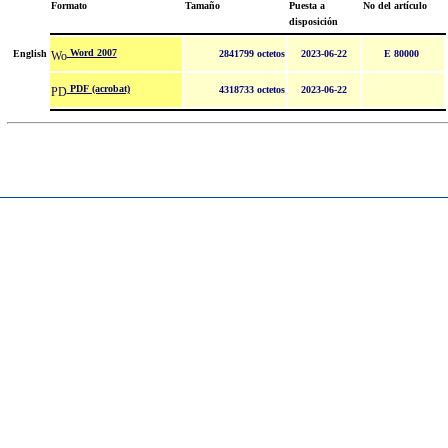
Formato
Tamaño
Puesta a
No del artículo
disposición
Word 2007
English
2841799 octetos
2023-06-22
E 80000
PDF (acrobat)
4318733 octetos
2023-06-22