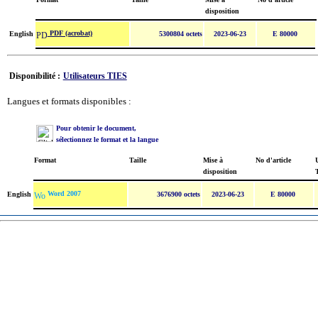
disposition
PDF (acrobat)
English
5300804 octets
2023-06-23
E 80000
Disponibilité :
Utilisateurs TIES
Langues et formats disponibles :
Pour obtenir le document,
sélectionnez le format et la langue
Format
Taille
Mise à
No d'article
U
disposition
Word 2007
English
3676900 octets
2023-06-23
E 80000