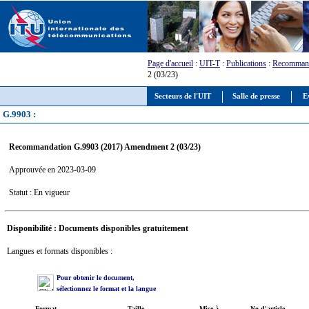
Page d'accueil
:
UIT-T
:
Publications
:
Recommand
2 (03/23)
Secteurs de l'UIT
Salle de presse
E
G.9903 :
Recommandation G.9903 (2017) Amendment 2 (03/23)
Approuvée en 2023-03-09
Statut : En vigueur
Disponibilité : Documents disponibles gratuitement
Langues et formats disponibles :
Pour obtenir le document,
sélectionnez le format et la langue
Format
Taille
Mise à
No d'article