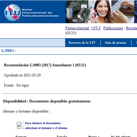
Página principal
:
UIT-T
:
Publicaciones
:
Recome
(05/21)
Sectores de la UIT
Sala de prensa
G.9903 :
Recomendación G.9903 (2017) Amendment 1 (05/21)
Aprobada en 2021-05-29
Estado : En vigor
Disponibilidad : Documentos disponibles gratuitamente
Idiomas y formatos disponibles :
Para obtener el documento,
seleccione el formato y el idioma
Formato
Tamaño
Puesta a
No del artículo