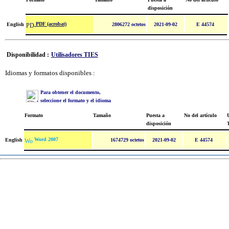
disposición
PDF (acrobat)
English
2806272 octetos
2021-09-02
E 44574
Disponibilidad :
Utilisadores TIES
Idiomas y formatos disponibles :
Para obtener el documento,
seleccione el formato y el idioma
Formato
Tamaño
Puesta a
No del artículo
U
disposición
Word 2007
English
1674729 octetos
2021-09-02
E 44574