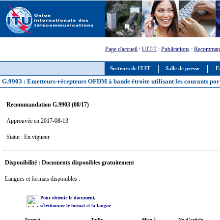
Page d'accueil
:
UIT-T
:
Publications
:
Recommand
Secteurs de l'UIT
Salle de presse
E
G.9903 : Emetteurs-récepteurs OFDM à bande étroite utilisant les courants por
Recommandation G.9903 (08/17)
Approuvée en 2017-08-13
Statut : En vigueur
Disponibilité : Documents disponibles gratuitement
Langues et formats disponibles :
Pour obtenir le document,
sélectionnez le format et la langue
Format
Taille
Mise à
No d'article