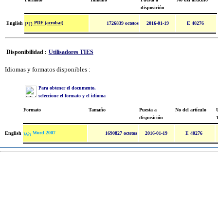
disposición
PDF (acrobat)
English
1726839 octetos
2016-01-19
E 40276
Disponibilidad :
Utilisadores TIES
Idiomas y formatos disponibles :
Para obtener el documento,
seleccione el formato y el idioma
Formato
Tamaño
Puesta a
No del artículo
U
disposición
Word 2007
English
1690827 octetos
2016-01-19
E 40276