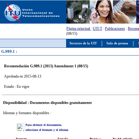
Página principal
:
UIT-T
:
Publicaciones
:
Recome
(08/15)
Sectores de la UIT
Sala de prensa
G.989.1 :
Recomendación G.989.1 (2013) Amendment 1 (08/15)
Aprobada en 2015-08-13
Estado : En vigor
Disponibilidad : Documentos disponibles gratuitamente
Idiomas y formatos disponibles :
Para obtener el documento,
seleccione el formato y el idioma
Formato
Tamaño
Puesta a
No del artículo