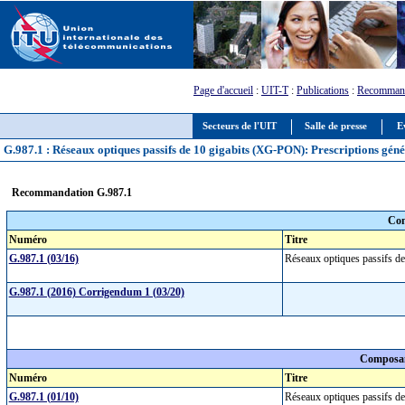
Page d'accueil
:
UIT-T
:
Publications
:
Recommand
Secteurs de l'UIT
Salle de presse
E
G.987.1 : Réseaux optiques passifs de 10 gigabits (XG-PON): Prescriptions géné
Recommandation G.987.1
Com
Numéro
Titre
G.987.1 (03/16)
Réseaux optiques passifs d
G.987.1 (2016) Corrigendum 1 (03/20)
Composan
Numéro
Titre
G.987.1 (01/10)
Réseaux optiques passifs d