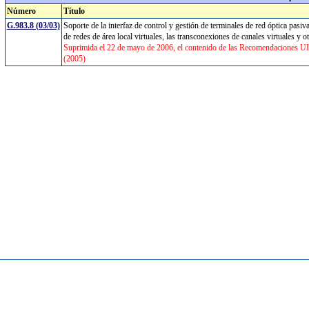
Número
Título
G.983.8 (03/03)
Soporte de la interfaz de control y gestión de terminales de red óptica pasiva
de redes de área local virtuales, las transconexiones de canales virtuales y
Suprimida el 22 de mayo de 2006, el contenido de las Recomendaciones U
(2005)