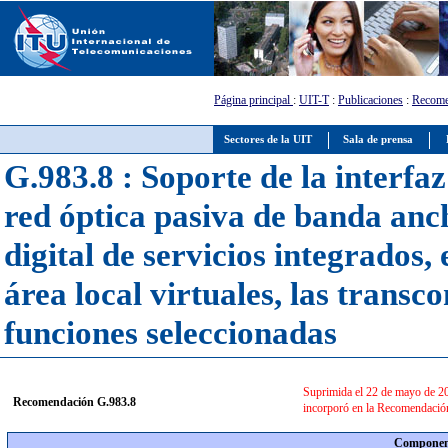
Página principal
:
UIT-T
:
Publicaciones
:
Recome
Sectores de la UIT
Sala de prensa
G.983.8 : Soporte de la interfaz
red óptica pasiva de banda anch
digital de servicios integrados, 
área local virtuales, las transc
funciones seleccionadas
Suprimida el 22 de mayo de 2
Recomendación G.983.8
incorporó en la Recomendació
Component