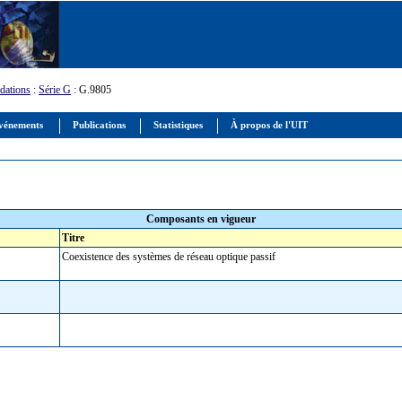
ations
:
Série G
: G.9805
vénements
Publications
Statistiques
À propos de l'UIT
Composants en vigueur
Titre
Coexistence des systèmes de réseau optique passif