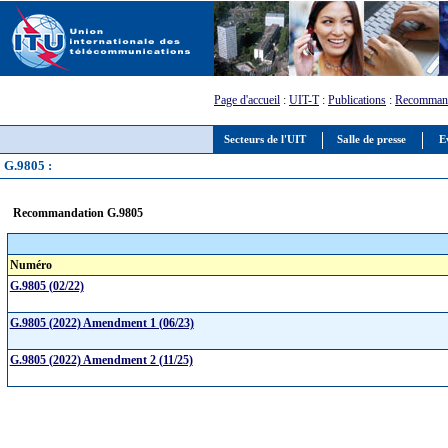
Page d'accueil
:
UIT-T
:
Publications
:
Recommand
Secteurs de l'UIT
Salle de presse
E
G.9805 :
Recommandation G.9805
Numéro
G.9805 (02/22)
G.9805 (2022) Amendment 1 (06/23)
G.9805 (2022) Amendment 2 (11/25)