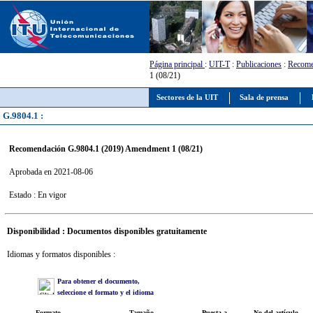
Página principal
:
UIT-T
:
Publicaciones
:
Recome
1 (08/21)
Sectores de la UIT
Sala de prensa
G.9804.1 :
Recomendación G.9804.1 (2019) Amendment 1 (08/21)
Aprobada en 2021-08-06
Estado : En vigor
Disponibilidad : Documentos disponibles gratuitamente
Idiomas y formatos disponibles :
Para obtener el documento,
seleccione el formato y el idioma
Formato
Tamaño
Puesta a
No del artículo