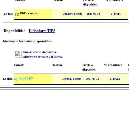
disposición
PDF (acrobat)
English
3982897 octetos
2021-09-30
E 44614
Disponibilidad :
Utilisadores TIES
Idiomas y formatos disponibles :
Para obtener el documento,
seleccione el formato y el idioma
Formato
Tamaño
Puesta a
No del artículo
U
disposición
Word 2007
English
3792946 octetos
2021-09-30
E 44614