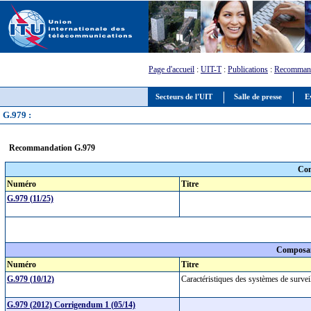
Page d'accueil
:
UIT-T
:
Publications
:
Recommand
Secteurs de l'UIT
Salle de presse
E
G.979 :
Recommandation G.979
Com
Numéro
Titre
G.979 (11/25)
Composan
Numéro
Titre
G.979 (10/12)
Caractéristiques des systèmes de surve
G.979 (2012) Corrigendum 1 (05/14)