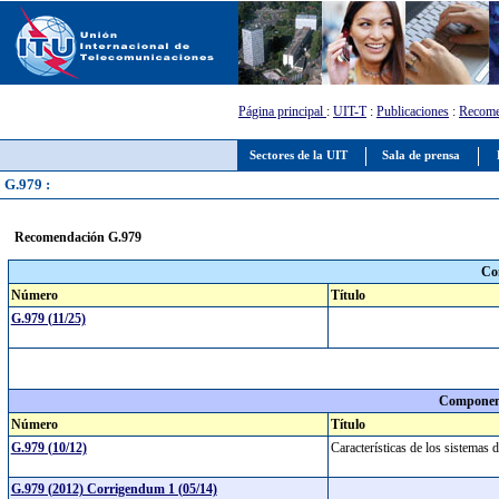
Página principal
:
UIT-T
:
Publicaciones
:
Recome
Sectores de la UIT
Sala de prensa
G.979 :
Recomendación G.979
Co
Número
Título
G.979 (11/25)
Component
Número
Título
G.979 (10/12)
Características de los sistemas
G.979 (2012) Corrigendum 1 (05/14)