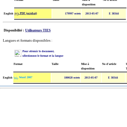
disposition
PDF (acrobat)
English
179997 octets
2013-05-07
E 38344
Disponibilité :
Utilisateurs TIES
Langues et formats disponibles :
Pour obtenir le document,
sélectionnez le format et la langue
Format
Taille
Mise à
No d'article
U
disposition
Word 2007
English
180028 octets
2013-05-07
E 38344