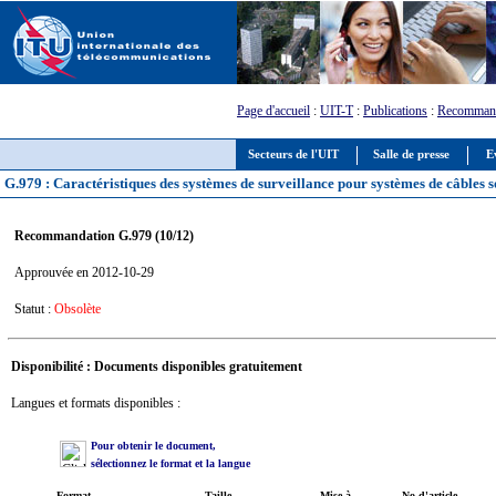
Page d'accueil
:
UIT-T
:
Publications
:
Recommand
Secteurs de l'UIT
Salle de presse
E
G.979 : Caractéristiques des systèmes de surveillance pour systèmes de câbles s
Recommandation G.979 (10/12)
Approuvée en 2012-10-29
Statut :
Obsolète
Disponibilité : Documents disponibles gratuitement
Langues et formats disponibles :
Pour obtenir le document,
sélectionnez le format et la langue
Format
Taille
Mise à
No d'article