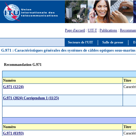
Page d'accueil
:
UIT-T
:
Publications
:
Recommand
Secteurs de l'UIT
Salle de presse
E
G.971 : Caractéristiques générales des systèmes de câbles optiques sous-marins
Recommandation G.971
Numéro
Titre
G.971 (12/24)
Caractér
G.971 (2024) Corrigendum 1 (11/25)
Numéro
Titre
G.971 (03/93)
Caractér