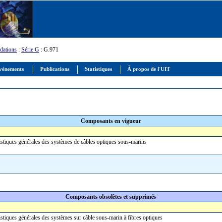
ations
:
Série G
: G.971
vénements
Publications
Statistiques
À propos de l'UIT
Composants en vigueur
istiques générales des systèmes de câbles optiques sous-marins
Composants obsolètes et supprimés
istiques générales des systèmes sur câble sous-marin à fibres optiques