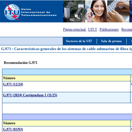
Página principal
:
UIT-T
:
Publicaciones
:
Recome
Sectores de la UIT
Sala de prensa
G.971 : Características generales de los sistemas de cable submarino de fibra ó
Recomendación G.971
Número
G.971 (12/24)
G.971 (2024) Corrigendum 1 (11/25)
Número
G.971 (03/93)