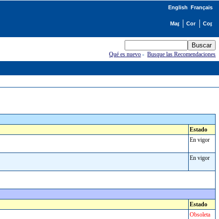
English
Français
Qué es nuevo
-
Busque las Recomendaciones
Estado
En vigor
En vigor
Estado
Obsoleta