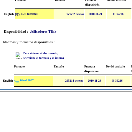
disposición
PDF (acrobat)
English
355652 octetos
2010-11-29
E 36216
Disponibilidad :
Utilisadores TIES
Idiomas y formatos disponibles :
Para obtener el documento,
seleccione el formato y el idioma
Formato
Tamaño
Puesta a
No del artículo
U
disposición
Word 2007
English
265214 octetos
2010-11-29
E 36216