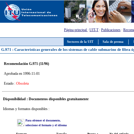
Página principal
:
UIT-T
:
Publicaciones
:
Recome
Sectores de la UIT
Sala de prensa
G.971 : Características generales de los sistemas de cable submarino de fibra ó
Recomendación G.971 (11/96)
Aprobada en 1996-11-01
Estado :
Obsoleta
Disponibilidad : Documentos disponibles gratuitamente
Idiomas y formatos disponibles :
Para obtener el documento,
seleccione el formato y el idioma
Formato
Tamaño
Puesta a
No del artículo