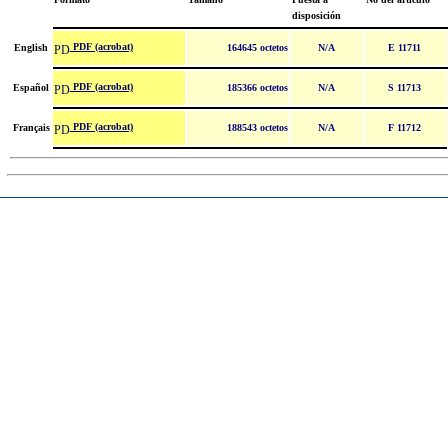
disposición
PDF (acrobat)
English
164645 octetos
N/A
E 11711
PDF (acrobat)
Español
185366 octetos
N/A
S 11713
PDF (acrobat)
Français
188543 octetos
N/A
F 11712