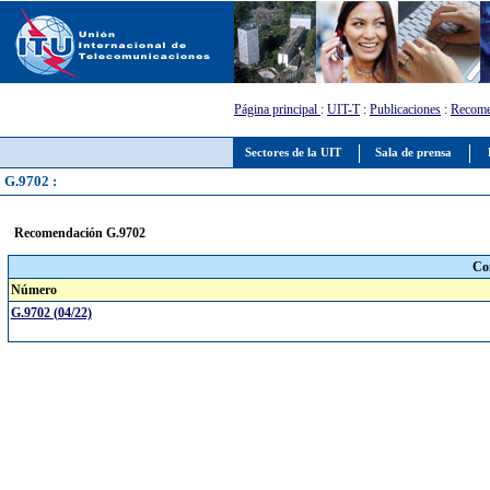
Página principal
:
UIT-T
:
Publicaciones
:
Recome
Sectores de la UIT
Sala de prensa
G.9702 :
Recomendación G.9702
Co
Número
G.9702 (04/22)