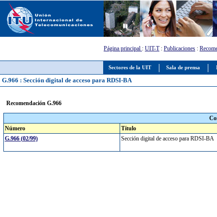
Página principal
:
UIT-T
:
Publicaciones
:
Recome
Sectores de la UIT
Sala de prensa
G.966 : Sección digital de acceso para RDSI-BA
Recomendación G.966
Co
Número
Título
G.966 (02/99)
Sección digital de acceso para RDSI-BA