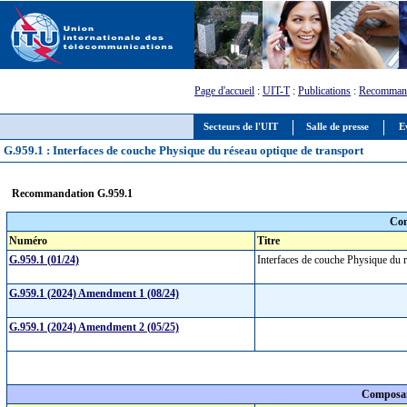
Page d'accueil
:
UIT-T
:
Publications
:
Recommand
Secteurs de l'UIT
Salle de presse
E
G.959.1 : Interfaces de couche Physique du réseau optique de transport
Recommandation G.959.1
Com
Numéro
Titre
G.959.1 (01/24)
Interfaces de couche Physique du 
G.959.1 (2024) Amendment 1 (08/24)
G.959.1 (2024) Amendment 2 (05/25)
Composan