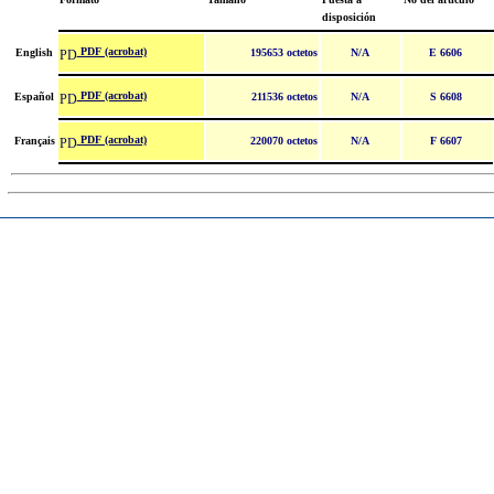
disposición
PDF (acrobat)
English
195653 octetos
N/A
E 6606
PDF (acrobat)
Español
211536 octetos
N/A
S 6608
PDF (acrobat)
Français
220070 octetos
N/A
F 6607