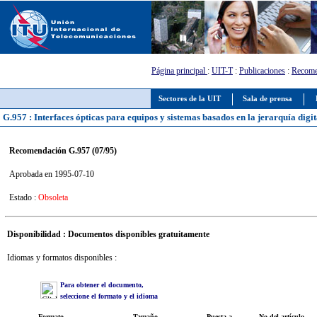
Página principal
:
UIT-T
:
Publicaciones
:
Recome
Sectores de la UIT
Sala de prensa
G.957 : Interfaces ópticas para equipos y sistemas basados en la jerarquía digi
Recomendación G.957 (07/95)
Aprobada en 1995-07-10
Estado :
Obsoleta
Disponibilidad : Documentos disponibles gratuitamente
Idiomas y formatos disponibles :
Para obtener el documento,
seleccione el formato y el idioma
Formato
Tamaño
Puesta a
No del artículo