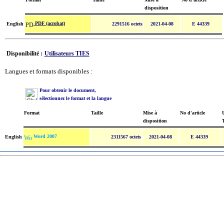
disposition
PDF (acrobat)
English
2291516 octets
2021-04-08
E 44339
Disponibilité :
Utilisateurs TIES
Langues et formats disponibles :
Pour obtenir le document,
sélectionnez le format et la langue
Format
Taille
Mise à
No d'article
U
disposition
Word 2007
English
2311567 octets
2021-04-08
E 44339