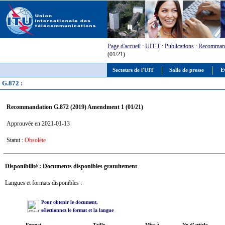
Page d'accueil
:
UIT-T
:
Publications
:
Recommand
(01/21)
Secteurs de l'UIT
Salle de presse
E
G.872 :
Recommandation G.872 (2019) Amendment 1 (01/21)
Approuvée en 2021-01-13
Statut :
Obsolète
Disponibilité : Documents disponibles gratuitement
Langues et formats disponibles :
Pour obtenir le document,
sélectionnez le format et la langue
Format
Taille
Mise à
No d'article