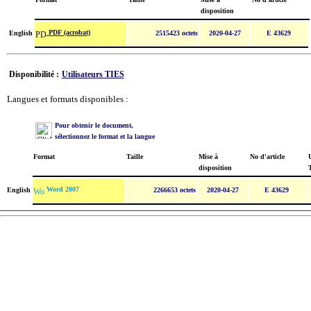
disposition
PDF (acrobat)
English
2515423 octets
2020-04-27
E 43629
Disponibilité :
Utilisateurs TIES
Langues et formats disponibles :
Pour obtenir le document,
sélectionnez le format et la langue
Format
Taille
Mise à
No d'article
U
disposition
Word 2007
English
2266653 octets
2020-04-27
E 43629