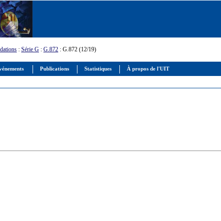
ations
:
Série G
:
G.872
: G.872 (12/19)
vénements
Publications
Statistiques
À propos de l'UIT