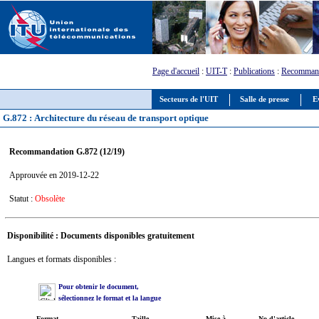
Page d'accueil
:
UIT-T
:
Publications
:
Recommand
Secteurs de l'UIT
Salle de presse
E
G.872 : Architecture du réseau de transport optique
Recommandation G.872 (12/19)
Approuvée en 2019-12-22
Statut :
Obsolète
Disponibilité : Documents disponibles gratuitement
Langues et formats disponibles :
Pour obtenir le document,
sélectionnez le format et la langue
Format
Taille
Mise à
No d'article