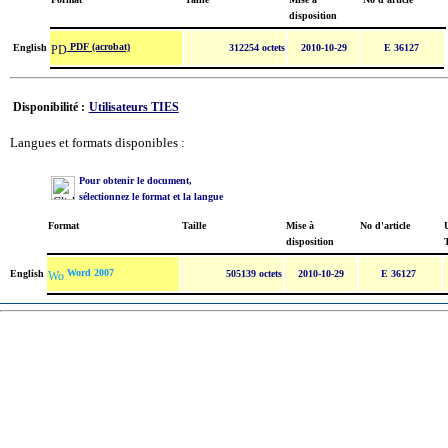
disposition
PDF (acrobat)
English
312254 octets
2010-10-29
E 36127
Disponibilité :
Utilisateurs TIES
Langues et formats disponibles :
Pour obtenir le document,
sélectionnez le format et la langue
Format
Taille
Mise à
No d'article
U
disposition
Word 2007
English
505139 octets
2010-10-29
E 36127