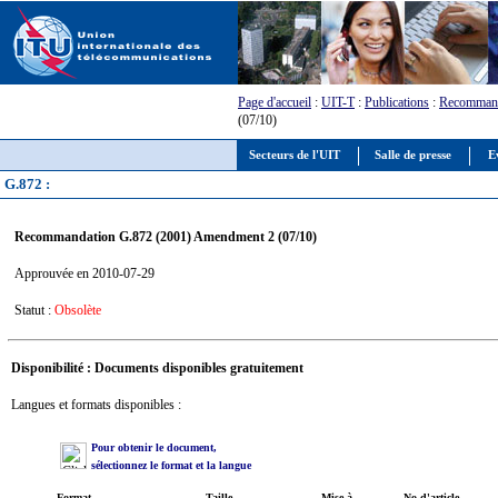
Page d'accueil
:
UIT-T
:
Publications
:
Recommand
(07/10)
Secteurs de l'UIT
Salle de presse
E
G.872 :
Recommandation G.872 (2001) Amendment 2 (07/10)
Approuvée en 2010-07-29
Statut :
Obsolète
Disponibilité : Documents disponibles gratuitement
Langues et formats disponibles :
Pour obtenir le document,
sélectionnez le format et la langue
Format
Taille
Mise à
No d'article