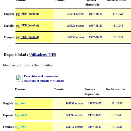
disposición
PDF (acrobat)
English
122771 octetos
1997-08-27
E 11043
PDF (acrobat)
Español
128629 octetos
1997-08-27
S 11045
PDF (acrobat)
Français
140336 octetos
1997-08-27
F 11044
Disponibilidad :
Utilisadores TIES
Idiomas y formatos disponibles :
Para obtener el documento,
seleccione el formato y el idioma
Formato
Tamaño
Puesta a
No del artículo
disposición
Word
English
110592 octetos
1997-08-27
E 11043
Word
Español
123392 octetos
1997-08-27
S 11045
Word
Français
128512 octetos
1997-08-27
F 11044