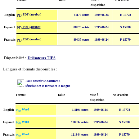
disposition
PDF (acrobat)
English
81176 octets
1999-06-24
E 15778
PDF (acrobat)
Español
88973 octets
1999-06-24
S 15780
PDF (acrobat)
Français
89437 octets
1999-06-24
F 15779
Disponibilité :
Utilisateurs TIES
Langues et formats disponibles :
Pour obtenir le document,
sélectionnez le format et la langue
Format
Taille
Mise à
No d'article
disposition
Word
English
111104 octets
1999-06-24
E 15778
Word
Español
120832 octets
1999-06-24
S 15780
Word
Français
121344 octets
1999-06-24
F 15779