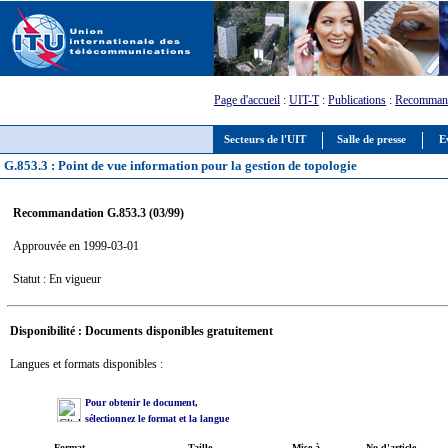
Page d'accueil
:
UIT-T
:
Publications
:
Recommand
Secteurs de l'UIT
Salle de presse
E
G.853.3 : Point de vue information pour la gestion de topologie
Recommandation G.853.3 (03/99)
Approuvée en 1999-03-01
Statut : En vigueur
Disponibilité : Documents disponibles gratuitement
Langues et formats disponibles :
Pour obtenir le document,
sélectionnez le format et la langue
Format
Taille
Mise à
No d'article