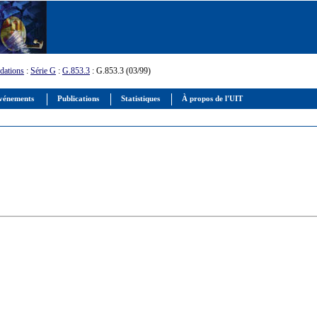
ations
:
Série G
:
G.853.3
: G.853.3 (03/99)
vénements
Publications
Statistiques
À propos de l'UIT