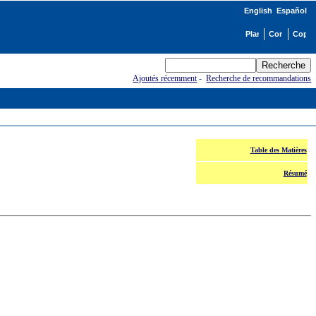
English
Español
Ajoutés récemment
-
Recherche de recommandations
Table des Matières
Résumé