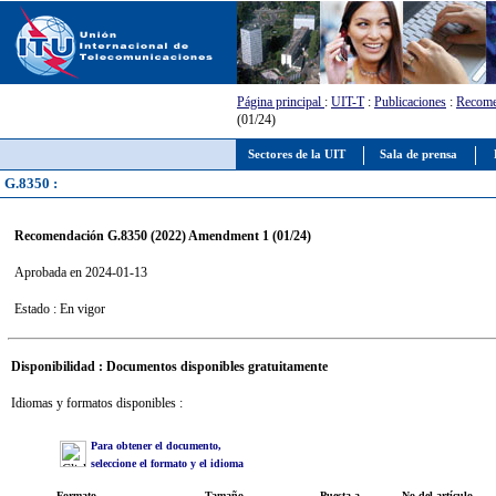
Página principal
:
UIT-T
:
Publicaciones
:
Recome
(01/24)
Sectores de la UIT
Sala de prensa
G.8350 :
Recomendación G.8350 (2022) Amendment 1 (01/24)
Aprobada en 2024-01-13
Estado : En vigor
Disponibilidad : Documentos disponibles gratuitamente
Idiomas y formatos disponibles :
Para obtener el documento,
seleccione el formato y el idioma
Formato
Tamaño
Puesta a
No del artículo