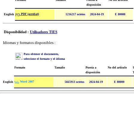
disposición
PDF (acrobat)
English
1216217 octetos
2024-04-19
E 80000
Disponibilidad :
Utilisadores TIES
Idiomas y formatos disponibles :
Para obtener el documento,
seleccione el formato y el idioma
Formato
Tamaño
Puesta a
No del artículo
U
disposición
Word 2007
English
5665913 octetos
2024-04-19
E 80000