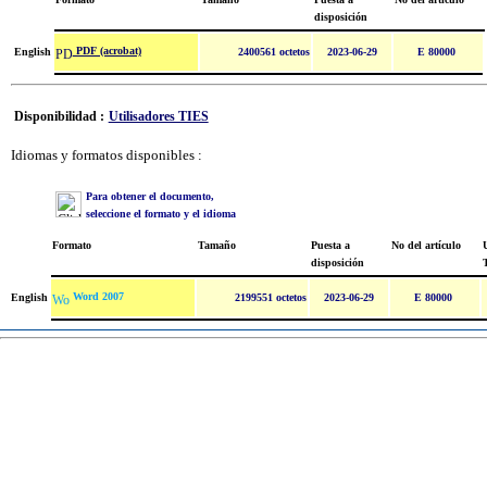
disposición
PDF (acrobat)
English
2400561 octetos
2023-06-29
E 80000
Disponibilidad :
Utilisadores TIES
Idiomas y formatos disponibles :
Para obtener el documento,
seleccione el formato y el idioma
Formato
Tamaño
Puesta a
No del artículo
U
disposición
Word 2007
English
2199551 octetos
2023-06-29
E 80000