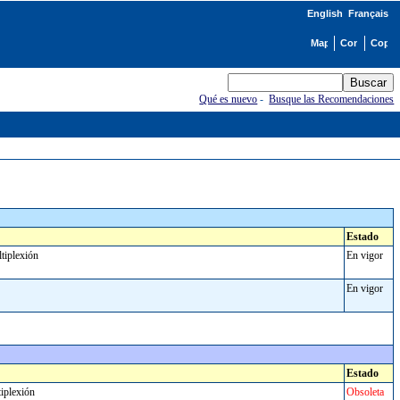
English
Français
Qué es nuevo
-
Busque las Recomendaciones
Estado
ultiplexión
En vigor
En vigor
Estado
ltiplexión
Obsoleta