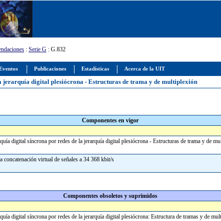
ndaciones
:
Serie G
: G.832
Eventos
Publicaciones
Estadísticas
Acerca de la UIT
a jerarquía digital plesiócrona - Estructuras de trama y de multiplexión
Componentes en vigor
quía digital síncrona por redes de la jerarquía digital plesiócrona - Estructuras de trama y de m
la concatenación virtual de señales a 34 368 kbit/s
Componentes obsoletos y suprimidos
quía digital síncrona por redes de la jerarquía digital plesiócrona: Estructura de tramas y de mu