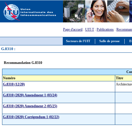
Page d'accueil
:
UIT-T
:
Publications
:
Recommand
Secteurs de l'UIT
Salle de presse
E
G.8310 :
Recommandation G.8310
Com
Numéro
Titre
G.8310 (12/20)
Architectur
G.8310 (2020) Amendment 1 (03/24)
G.8310 (2020) Amendment 2 (05/25)
G.8310 (2020) Corrigendum 1 (02/22)