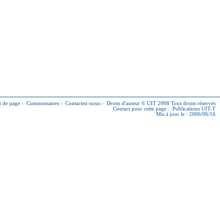
 de page
-
Commentaires
-
Contactez-nous
-
Droits d'auteur © UIT
2008 Tous droits réservés
Contact pour cette page :
Publications UIT-T
Mis à jour le : 2006/06/16