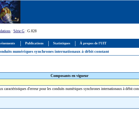
ations
:
Série G
: G.828
vénements
Publications
Statistiques
À propos de l'UIT
 conduits numériques synchrones internationaux à débit constant
Composants en vigueur
 aux caractéristiques d'erreur pour les conduits numériques synchrones internationaux à débit co