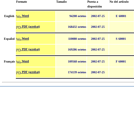
Formato
Tamaño
Puesta a
No del artículo
disposición
Word
English
94208 octetos
2002-07-25
E 60001
PDF (acrobat)
168432 octetos
2002-07-25
Word
Español
110080 octetos
2002-07-25
S 60001
PDF (acrobat)
169286 octetos
2002-07-25
Word
Français
109568 octetos
2002-07-25
F 60001
PDF (acrobat)
174139 octetos
2002-07-25