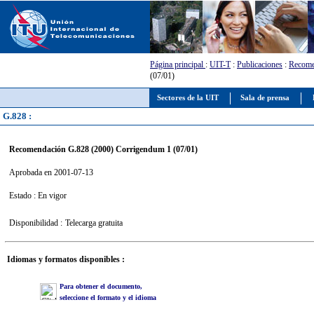
Página principal
:
UIT-T
:
Publicaciones
:
Recome
(07/01)
Sectores de la UIT
Sala de prensa
G.828 :
Recomendación G.828 (2000) Corrigendum 1 (07/01)
Aprobada en 2001-07-13
Estado : En vigor
Disponibilidad :
Telecarga gratuita
Idiomas y formatos disponibles :
Para obtener el documento,
seleccione el formato y el idioma