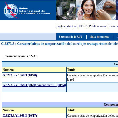
Página principal
:
UIT-T
:
Publicaciones
:
Recome
Sectores de la UIT
Sala de prensa
G.8273.3 : Características de temporización de los relojes transparentes de te
Recomendación G.8273.3
Co
Número
Título
G.8273.3/Y.1368.3 (10/20)
Características de temporización de los 
la red
G.8273.3/Y.1368.3 (2020) Amendment 1 (08/24)
Component
Número
Título
G.8273.3/Y.1368.3 (10/17)
Características de temporización de los 