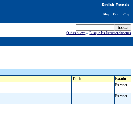
English
Français
Qué es nuevo
-
Busque las Recomendaciones
Título
Estado
En vigor
En vigor