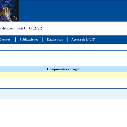
ndaciones
:
Serie G
: G.8272.2
Eventos
Publicaciones
Estadísticas
Acerca de la UIT
Componentes en vigor