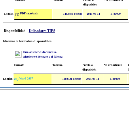
disposición
PDF (acrobat)
English
1463488 octetos
2025-08-14
E 80000
Disponibilidad :
Utilisadores TIES
Idiomas y formatos disponibles :
Para obtener el documento,
seleccione el formato y el idioma
Formato
Tamaño
Puesta a
No del artículo
U
disposición
Word 2007
English
1202521 octetos
2025-08-14
E 80000