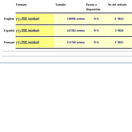
Formato
Tamaño
Puesta a
No del artículo
disposición
PDF (acrobat)
English
130996 octetos
N/A
E 9824
PDF (acrobat)
Español
147282 octetos
N/A
S 9826
PDF (acrobat)
Français
151760 octetos
N/A
F 9825