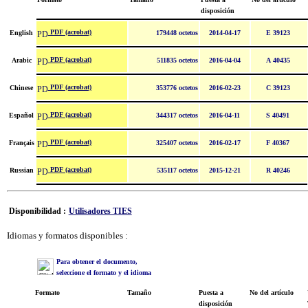
disposición
PDF (acrobat)
English
179448 octetos
2014-04-17
E 39123
PDF (acrobat)
Arabic
511835 octetos
2016-04-04
A 40435
PDF (acrobat)
Chinese
353776 octetos
2016-02-23
C 39123
PDF (acrobat)
Español
344317 octetos
2016-04-11
S 40491
PDF (acrobat)
Français
325407 octetos
2016-02-17
F 40367
PDF (acrobat)
Russian
535117 octetos
2015-12-21
R 40246
Disponibilidad :
Utilisadores TIES
Idiomas y formatos disponibles :
Para obtener el documento,
seleccione el formato y el idioma
Formato
Tamaño
Puesta a
No del artículo
disposición