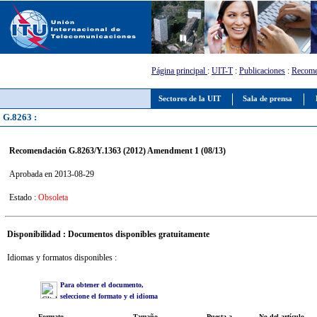
Página principal
:
UIT-T
:
Publicaciones
:
Recome
Sectores de la UIT
Sala de prensa
G.8263 :
Recomendación G.8263/Y.1363 (2012) Amendment 1 (08/13)
Aprobada en 2013-08-29
Estado :
Obsoleta
Disponibilidad : Documentos disponibles gratuitamente
Idiomas y formatos disponibles :
Para obtener el documento,
seleccione el formato y el idioma
Formato
Tamaño
Puesta a
No del artículo